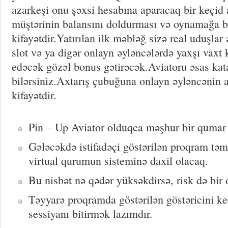
azarkeşi onu şəxsi hesabına aparacaq bir keçid 
müştərinin balansını doldurması və oynamağa 
kifayətdir.Yatırılan ilk məbləğ sizə real uduşlar
slot və ya digər onlayn əyləncələrdə yaxşı vax
edəcək gözəl bonus gətirəcək.Aviatoru əsas kat
bilərsiniz.Axtarış çubuğuna onlayn əyləncənin 
kifayətdir.
Pin – Up Aviator olduqca məşhur bir qumar p
Gələcəkdə istifadəçi göstərilən proqram təmi
virtual qurumun sisteminə daxil olacaq.
Bu nisbət nə qədər yüksəkdirsə, risk də bir
Təyyarə proqramda göstərilən göstəricini k
sessiyanı bitirmək lazımdır.