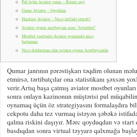
Pul üçün Aviator game – Rəsmi sayt
Game Aviator – Qaydalar
Hacking Aviator – Necə istifadə etməli?
Aviator oyunu azerbaycan qəza “Avtopilot”
Mostbet vasitəsilə Aviator oynamağa necə
başlamaq
Necə doldurmaq olar aviator oyunu Azərbaycanda
Qumar janrının pərəstişkarı təqdim olunan məlu
etmirsə, tərtibatçılar ona statistikanı şəxsən y
verir.Artıq başa çatmış aviator mostbet oyunlar
sonra onlayn kazinonun müştərisi pul müqabili
oynamaq üçün öz strategiyasını formalaşdıra bi
cekpotu daha tez vurmaq istəyən şəbəkə istifadə
qalma riskini daşıyır. Mərc qoyduqdan və start
basdıqdan sonra virtual təyyarə qalxmağa başlayı