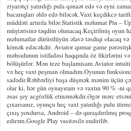
ziyarətçi yatırdığı pula qənaət edə və eyni zam
bacarıqları əldə edə biləcək.Vaxt keçdikcə tarif
müddəti artırıla bilər.Statistik məlumat Pin – 
müştərisinə təqdim olunacaq.Keçirilmiş oyun h
məlumatlar dürüstlüyün əlavə təsdiqi olacaq və
kömək edəcəkdir. Aviator qumar game pərəstişk
məhsulunun istifadəsi haqqında öz fikirlərini və 
bölüşürlər. Mən teze başlamisam.Aviator intuit
və heç vaxt peşman olmadım.Oyunun funksional
sadədir.Rəhbərliyi başa düşmək mənim üçün ç
olar ki, hər gün oynayıram və vaxtın 90 % -ni 
əsas şey acgözlük etməməkdir.Əgər mərc etsəni
çıxarsanız, oyunçu heç vaxt yatırdığı pulu itirm
çıxış yoxdursa, Android – də quraşdırılmış proq
edirəm.Google Play vasitəsilə endirilib.