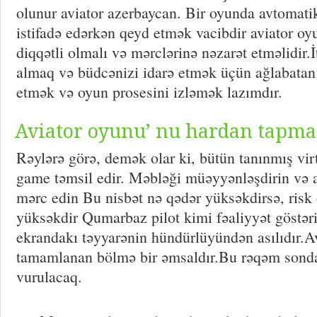
olunur aviator azerbaycan. Bir oyunda avtomat
istifadə edərkən qeyd etmək vacibdir aviator o
diqqətli olmalı və mərclərinə nəzarət etməlidir.İt
almaq və büdcənizi idarə etmək üçün ağlabatan 
etmək və oyun prosesini izləmək lazımdır.
Aviator oyunu’ nu hardan tapma
Rəylərə görə, demək olar ki, bütün tanınmış virt
game təmsil edir. Məbləği müəyyənləşdirin və 
mərc edin Bu nisbət nə qədər yüksəkdirsə, risk 
yüksəkdir Qumarbaz pilot kimi fəaliyyət göstəri
ekrandakı təyyarənin hündürlüyündən asılıdır.A
tamamlanan bölmə bir əmsaldır.Bu rəqəm sonda
vurulacaq.