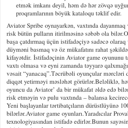
etmək imkanı deyil, həm də hər zövqə uyğ
proqramlarının böyük kataloqu təklif edir.
Aviator Spribe oynayarkən, vaxtında dayanmaq 
risk bütün pulların itirilməsinə səbəb ola bilər.
başa çatdırmaq üçün istifadəçiyə sadəcə olaraq
düyməni basmaq və öz mükafatını rahat şəkildə
kifayətdir. İstifadəçinin Aviator game oyunun
vaxtı olmasa və eyni zamanda təyyarə qalxmağı
vəsait “yanacaq”.Təcrübəli oyunçular mərcləri 
diqqət yetirməyi məsləhət görürlər.Beləliklə, hət
oyuncu da Aviator’ da bir mükafat əldə edə bilə
risk etməyin və pulu vaxtında – balansa kecire
Yeni başlayanlar tərtibatçıların dürüstlüyünə 1
bilərlər.Aviator game oyunları.Yaradıcılar Prov
texnologiyasından istifadə edirlər.Bunun sayəs