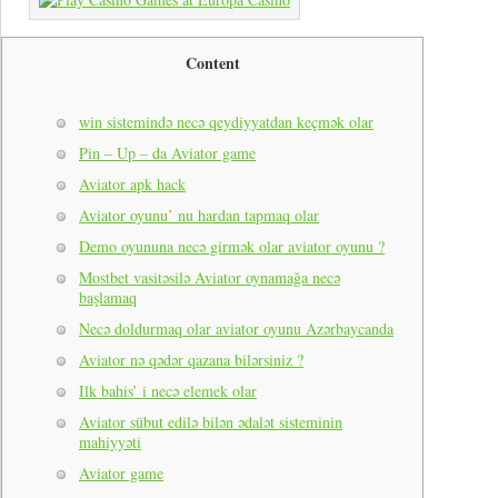
Content
win sistemində necə qeydiyyatdan keçmək olar
Pin – Up – da Aviator game
Aviator apk hack
Aviator oyunu’ nu hardan tapmaq olar
Demo oyununa necə girmək olar aviator oyunu ?
Mostbet vasitəsilə Aviator oynamağa necə
başlamaq
Necə doldurmaq olar aviator oyunu Azərbaycanda
Aviator nə qədər qazana bilərsiniz ?
Ilk bahis’ i necə elemek olar
Aviator sübut edilə bilən ədalət sisteminin
mahiyyəti
Aviator game