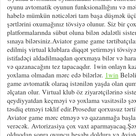
oyunu avtomatik oyunun funksionallığını və məh
habelə mümkün nəticələri tam başa düşmək üç
şərtlərini oxumağınız tövsiyə olunur. Siz bir ç
platformalarında sübut oluna bilən ədalətli siste
sınaya bilərsiniz.Aviator game game tərtibatçıla
edilmiş virtual klublara diqqət yetirməyi tövsiy
istifadəçi aldadilmaqdan qorxmaya bilər və har
və qazanacağını tez tapacaqdır. 1win onlayn kazi
yoxlama olmadan mərc edə bilərlər.
1win
Beləli
game avtomatik olaraq istənilən yaşda olan qu
əlçatan olur. Virtual klub öz ziyarətçilərinə si
qeydiyyatdan keçməyi və yoxlama vasitəsilə şəx
təsdiq etməyi təklif edir.Prosedur qorxusuz tərt
Aviator game mərc etməyə və qazanmağa başl
verəcək. Avtorizasiya çox vaxt aparmayacaq.Şəx
olduqdan sonra oyunçu hesabı doldura və Avia