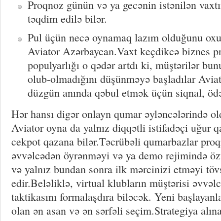
Proqnoz günün və ya gecənin istənilən vaxt
təqdim edilə bilər.
Pul üçün necə oynamaq lazım olduğunu oxu
Aviator Azərbaycan.Vaxt keçdikcə biznes p
populyarlığı o qədər artdı ki, müştərilər 
olub-olmadığını düşünməyə başladılar Aviat
düzgün anında qəbul etmək üçün siqnal, ödə
Hər hansı digər onlayn qumar əyləncələrində ol
Aviator oyna da yalnız diqqətli istifadəçi uğur
cekpot qazana bilər.Təcrübəli qumarbazlar proq
əvvəlcədən öyrənməyi və ya demo rejimində ö
və yalnız bundan sonra ilk mərcinizi etməyi töv
edir.Beləliklə, virtual klubların müştərisi əvvəl
taktikasını formalaşdıra biləcək. Yeni başlayan
olan ən asan və ən sərfəli seçim.Strategiya alına