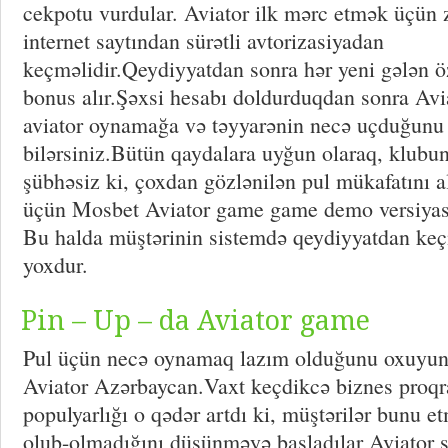
cekpotu vurdular. Aviator ilk mərc etmək üçün z
internet saytından sürətli avtorizasiyadan
keçməlidir.Qeydiyyatdan sonra hər yeni gələn ö
bonus alır.Şəxsi hesabı doldurduqdan sonra Avi
aviator oynamağa və təyyarənin necə uçduğunu 
bilərsiniz.Bütün qaydalara uyğun olaraq, klubun
şübhəsiz ki, çoxdan gözlənilən pul mükafatını a
üçün Mosbet Aviator game game demo versiyas
Bu halda müştərinin sistemdə qeydiyyatdan keç
yoxdur.
Pin – Up – da Aviator game
Pul üçün necə oynamaq lazım olduğunu oxuyun
Aviator Azərbaycan.Vaxt keçdikcə biznes proq
populyarlığı o qədər artdı ki, müştərilər bunu
olub-olmadığını düşünməyə başladılar Aviator 