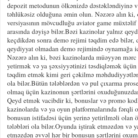
depozit metodunun ölkənizdə dəstəkləndiyinə v
təhlükəsiz olduğuna əmin olun. Nəzərə alın ki
versiyasının mövcudluğu aviator game müxtəlif 
arasında dəyişə bilər.Bəzi kazinolar yalnız qey
keçdikdən sonra demo rejimi təqdim edə bilər, d
qeydiyyat olmadan demo rejimində oynamağa ica
Nəzərə alın ki, bəzi kazinolarda müəyyən mərc ş
yetirmək və ya şəxsiyyətinizi təsdiqləmək üçün
təqdim etmək kimi geri çəkilmə məhdudiyyətləri
ola bilər.Bütün tələblərdən və pul çıxarma pros
olmaq üçün kazinonun şərtlərini oxuduğunuzda
Qeyd etmək vacibdir ki, bonuslar və promo ko
kazinolarda və ya oyun platformalarında fərqli o
bonusun istifadəsi üçün yerinə yetirilməli olan ö
tələbləri ola bilər.Oyunda iştirak etməzdən və ya
etməzdən əvvəl hər bir bonusun şərtlərini oxum