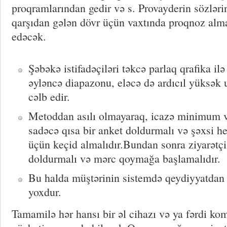
proqramlarından gedir və s. Provayderin sözlər
qarşıdan gələn dövr üçün vaxtında proqnoz al
edəcək.
Şəbəkə istifadəçiləri təkcə parlaq qrafika il
əyləncə diapazonu, eləcə də ardıcıl yüksək u
cəlb edir.
Metoddan asılı olmayaraq, icazə minimum v
sadəcə qısa bir anket doldurmalı və şəxsi h
üçün keçid almalıdır.Bundan sonra ziyarətçi
doldurmalı və mərc qoymağa başlamalıdır.
Bu halda müştərinin sistemdə qeydiyyatdan
yoxdur.
Tamamilə hər hansı bir əl cihazı və ya fərdi ko