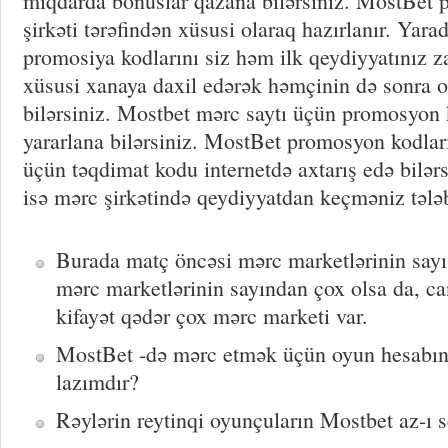
miqdarda bonuslar qazana bilərsiniz. MostBet
şirkəti tərəfindən xüsusi olaraq hazırlanır. Yara
promosiya kodlarını siz həm ilk qeydiyyatınız z
xüsusi xanaya daxil edərək həmçinin də sonra o
bilərsiniz. Mostbet mərc saytı üçün promosyon 
yararlana bilərsiniz. MostBet promosyon kodla
üçün təqdimat kodu internetdə axtarış edə bilər
isə mərc şirkətində qeydiyyatdan keçməniz tələ
Burada matç öncəsi mərc marketlərinin sayı
mərc marketlərinin sayından çox olsa da, ca
kifayət qədər çox mərc marketi var.
MostBet -də mərc etmək üçün oyun hesabın
lazımdır?
Rəylərin reytinqi oyunçuların Mostbet az-ı se