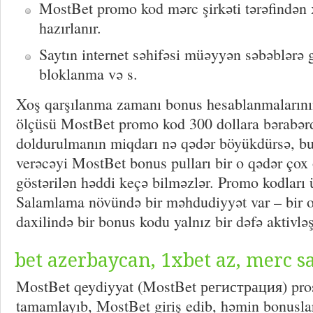
MostBet promo kod mərc şirkəti tərəfindən 
hazırlanır.
Saytın internet səhifəsi müəyyən səbəblərə g
bloklanma və s.
Xoş qarşılanma zamanı bonus hesablanmaları
ölçüsü MostBet promo kod 300 dollara bərabərdi
doldurulmanın miqdarı nə qədər böyükdürsə, b
verəcəyi MostBet bonus pulları bir o qədər çox o
göstərilən həddi keçə bilməzlər. Promo kodları 
Salamlama növündə bir məhdudiyyət var – bir 
daxilində bir bonus kodu yalnız bir dəfə aktivləşd
bet azerbaycan, 1xbet az, merc sa
MostBet qeydiyyat (MostBet регистрация) pro
tamamlayıb, MostBet giriş edib, həmin bonuslarl