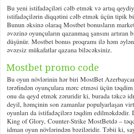
Bu yeni istifadəçiləri cəlb etmək və artıq qeyd
istifadəçilərin diqqətini cəlb etmək üçün tipik bi
Bunun əksinə olaraq Mostbet bonusların market
əvəzinə oyunçuların qazanmaq şansını artıran b
düşünür. Mostbet bonus proqramı ilə həm əylə
əvəzsiz mükafatlar qazana biləcəksiniz.
Mostbet promo code
Bu oyun növlərinin hər biri MostBet Azerbayca
tərəfindən oyunçulara mərc etməsi üçün təqdim e
onu da qeyd etmək zəruridir ki, burada təkcə i
deyil, həmçinin son zamanlar populyarlaşan vir
oyunları da istifadəçilərə təqdim edilməkdədir. 
King of Glory, Counter-Strike MostBetdə – təqd
idman oyun növlərindən bəziləridir. Təbii ki, s