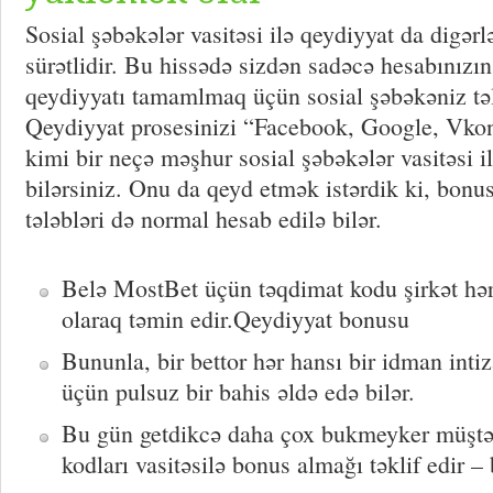
Sosial şəbəkələr vasitəsi ilə qeydiyyat da digərl
sürətlidir. Bu hissədə sizdən sadəcə hesabınızın
qeydiyyatı tamamlmaq üçün sosial şəbəkəniz tə
Qeydiyyat prosesinizi “Facebook, Google, Vkon
kimi bir neçə məşhur sosial şəbəkələr vasitəsi 
bilərsiniz. Onu da qeyd etmək istərdik ki, bonu
tələbləri də normal hesab edilə bilər.
Belə MostBet üçün təqdimat kodu şirkət hər
olaraq təmin edir.Qeydiyyat bonusu
Bununla, bir bettor hər hansı bir idman int
üçün pulsuz bir bahis əldə edə bilər.
Bu gün getdikcə daha çox bukmeyker müştə
kodları vasitəsilə bonus almağı təklif edir – 