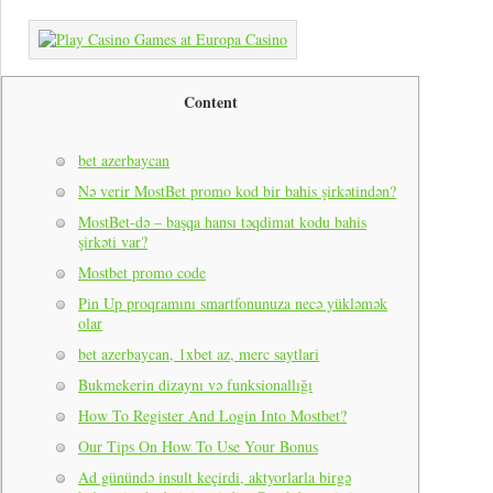
Content
bet azerbaycan
Nə verir MostBet promo kod bir bahis şirkətindən?
MostBet-də – başqa hansı təqdimat kodu bahis
şirkəti var?
Mostbet promo code
Pin Up proqramını smartfonunuza necə yükləmək
olar
bet azerbaycan, 1xbet az, merc saytlari
Bukmekerin dizaynı və funksionallığı
How To Register And Login Into Mostbet?
Our Tips On How To Use Your Bonus
Ad günündə insult keçirdi, aktyorlarla birgə