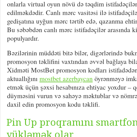
onlarla virtual oyun növü də təqdim istifadəçilər
edilməkdədir. Canlı mərc vasitəsi ilə istifadəçi
gedişatına uyğun mərc tərtib edə, qazanma ehtima
Bu səbəbdən canlı mərc istifadəçilər arasında k
populyardır.
Bəzilərinin müddəti bitə bilər, digərlərində bu
promosyon təklifini vaxtından əvvəl bağlaya bi
Xidməti MostBet promosyon kodları istifadədən
aktuallığını
mostbet azerbaycan
öyrənməyə imka
etmək üçün şəxsi hesabınıza ehtiyac yoxdur – q
düyməsini vurun və sahəyə məktublar və nömrə
daxil edin promosyon kodu təklifi.
Pin Up proqramını smartfo
yükləmək olar